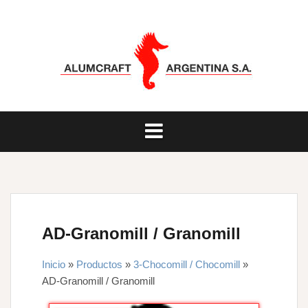
Saltar
al
contenido
AD-Granomill / Granomill
Inicio
»
Productos
»
3-Chocomill / Chocomill
»
AD-Granomill / Granomill